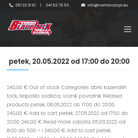
051 22 31 61
|
041 52 76 50
info@varnavoznja.eu
petek, 20.05.2022 od 17:00 do 20:00
240,00 € Out of stock Categories: Izbris kazenskih
točk, Napotilo sodišča, Voznik povratnik Related
products petek, 06.05.2022 ob 17:00 do 20:00
240,00 € Add to cart petek, 27.05.2022 od 17:00 do
20:00 240,00 € Read more sobota, 05.03.2022 od
8:00 do 11:00 – I 240,00 € Add to cart petek,