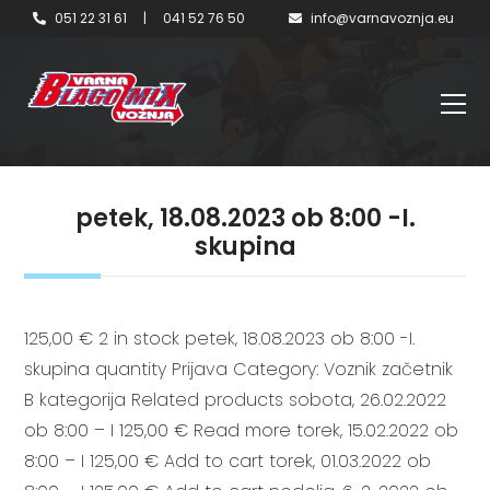
051 22 31 61
|
041 52 76 50
info@varnavoznja.eu
petek, 18.08.2023 ob 8:00 -I.
skupina
125,00 € 2 in stock petek, 18.08.2023 ob 8:00 -I.
skupina quantity Prijava Category: Voznik začetnik
B kategorija Related products sobota, 26.02.2022
ob 8:00 – I 125,00 € Read more torek, 15.02.2022 ob
8:00 – I 125,00 € Add to cart torek, 01.03.2022 ob