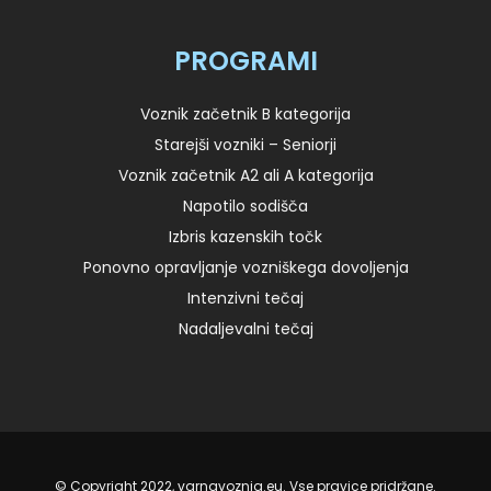
PROGRAMI
Voznik začetnik B kategorija
Starejši vozniki – Seniorji
Voznik začetnik A2 ali A kategorija
Napotilo sodišča
Izbris kazenskih točk
Ponovno opravljanje vozniškega dovoljenja
Intenzivni tečaj
Nadaljevalni tečaj
© Copyright 2022, varnavoznja.eu. Vse pravice pridržane.