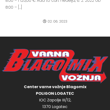
8:00 – I 125,00 € Add to cart nedelja, 6. 2. 2022 ob
8:00 – […]
02. 06. 2023
Center varne vožnje Blagomix
POLIGON LOGATEC
IOC Zapolje III/12,
1370 Logatec