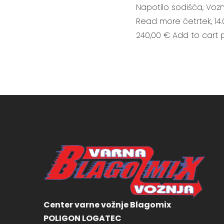
Napotilo sodišča, Vozn
Read more četrtek, 14.
240,00 € Add to cart pe
Center varne vožnje Blagomix
POLIGON LOGATEC