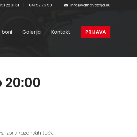
051 22 31 61
|
041 52 76 50
info@varnavoznja.eu
i boni
Galerija
Kontakt
PRIJAVA
o 20:00
: Izbris kazenskih točk,