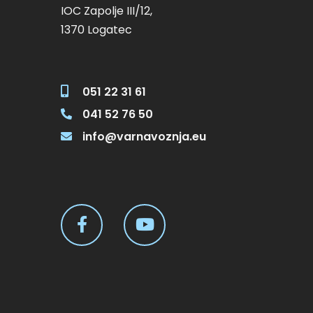
IOC Zapolje III/12,
1370 Logatec
051 22 31 61
041 52 76 50
info@varnavoznja.eu