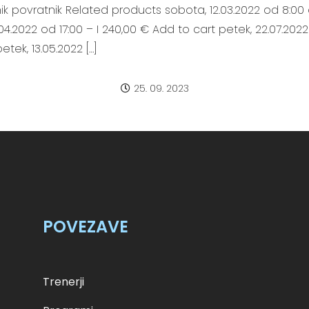
ik povratnik Related products sobota, 12.03.2022 od 8:00 d
04.2022 od 17:00 – I 240,00 € Add to cart petek, 22.07.2022
tek, 13.05.2022 […]
25. 09. 2023
POVEZAVE
Trenerji