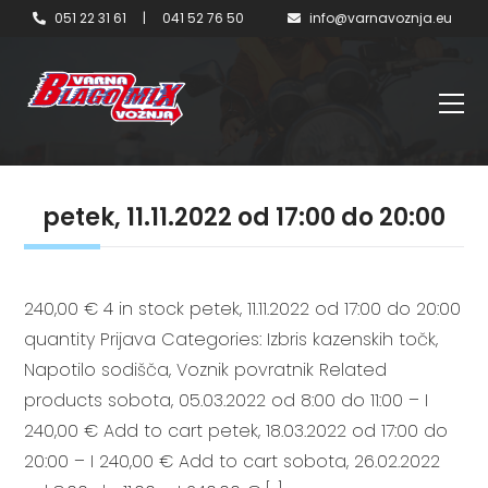
051 22 31 61
|
041 52 76 50
info@varnavoznja.eu
petek, 11.11.2022 od 17:00 do 20:00
240,00 € 4 in stock petek, 11.11.2022 od 17:00 do 20:00
quantity Prijava Categories: Izbris kazenskih točk,
Napotilo sodišča, Voznik povratnik Related
products sobota, 05.03.2022 od 8:00 do 11:00 – I
240,00 € Add to cart petek, 18.03.2022 od 17:00 do
20:00 – I 240,00 € Add to cart sobota, 26.02.2022