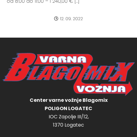
od 8:00 do 11:00 – I 240,00 € […]
12. 09. 2022
Center varne vožnje Blagomix
POLIGON LOGATEC
IOC Zapolje III/12,
1370 Logatec