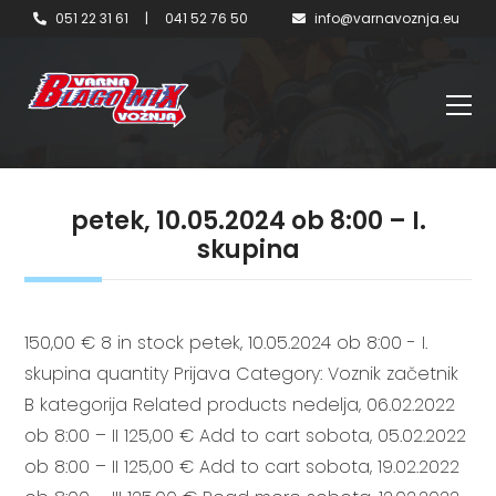
051 22 31 61
|
041 52 76 50
info@varnavoznja.eu
petek, 10.05.2024 ob 8:00 – I.
skupina
150,00 € 8 in stock petek, 10.05.2024 ob 8:00 - I.
skupina quantity Prijava Category: Voznik začetnik
B kategorija Related products nedelja, 06.02.2022
ob 8:00 – II 125,00 € Add to cart sobota, 05.02.2022
ob 8:00 – II 125,00 € Add to cart sobota, 19.02.2022