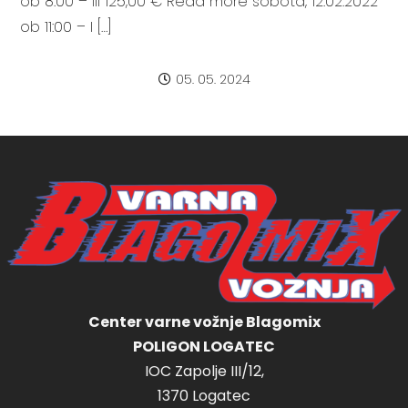
ob 8:00 – III 125,00 € Read more sobota, 12.02.2022
ob 11:00 – I […]
05. 05. 2024
Center varne vožnje Blagomix
POLIGON LOGATEC
IOC Zapolje III/12,
1370 Logatec