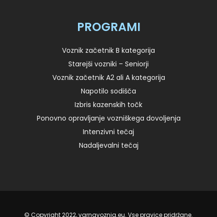
PROGRAMI
Voznik začetnik B kategorija
Starejši vozniki – Seniorji
Voznik začetnik A2 ali A kategorija
Napotilo sodišča
Izbris kazenskih točk
Ponovno opravljanje vozniškega dovoljenja
Intenzivni tečaj
Nadaljevalni tečaj
© Copyright 2022, varnavoznja.eu. Vse pravice pridržane.