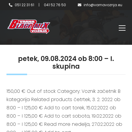
051 22 31 61
|
041 52 76 50
info@varnavoznja.eu
petek, 09.08.2024 ob 8:00 – I.
skupina
150,00 € Out of stock Category: Voznik začetnik B
kategorija Related products četrtek, 3. 2. 2022 ob
8:00 – I 125,00 € Add to cart torek, 15.02.2022 ob
8:00 – I 125,00 € Add to cart sobota, 19.02.2022 ob
8:00 – I 125,00 € Read more nedelja, 27.02.2022 ob