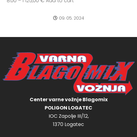
8:00 – I 125,00 € Add to cart
09. 05. 2024
Center varne vožnje Blagomix
POLIGON LOGATEC
IOC Zapolje III/12,
1370 Logatec