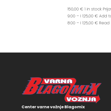
150,00 € 1 in stock Pr
9:00 – I 125,00 € Add 
8:00 – I 125,00 € Read
Center varne vožnje Blagomix