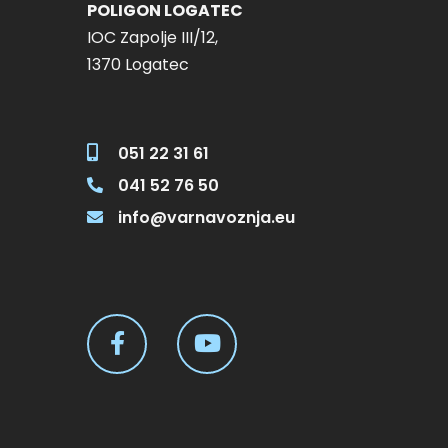
POLIGON LOGATEC
IOC Zapolje III/12,
1370 Logatec
051 22 31 61
041 52 76 50
info@varnavoznja.eu