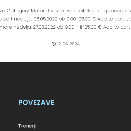
ijava Category: Motorist voznik začetnik Related products 
to cart nedelja, 08.05.2022 ob 9:00 125,00 € Add to cart p
 more nedelja, 27.03.2022 ob 9:00 – II 125,00 € Add to cart
12. 08. 2024
POVEZAVE
Trenerji