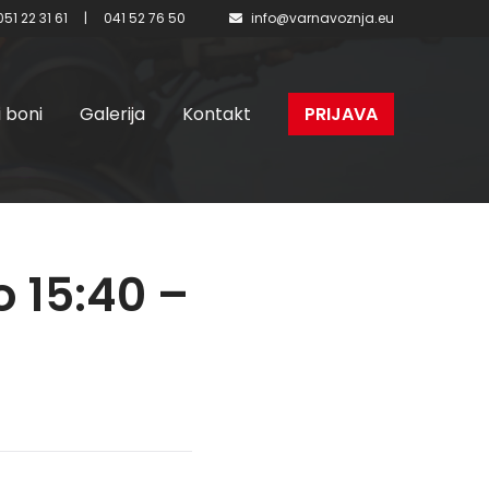
051 22 31 61
|
041 52 76 50
info@varnavoznja.eu
i boni
Galerija
Kontakt
PRIJAVA
o 15:40 –