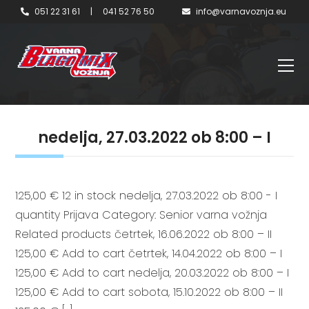
051 22 31 61
|
041 52 76 50
info@varnavoznja.eu
nedelja, 27.03.2022 ob 8:00 – I
125,00 € 12 in stock nedelja, 27.03.2022 ob 8:00 - I
quantity Prijava Category: Senior varna vožnja
Related products četrtek, 16.06.2022 ob 8:00 – II
125,00 € Add to cart četrtek, 14.04.2022 ob 8:00 – I
125,00 € Add to cart nedelja, 20.03.2022 ob 8:00 – I
125,00 € Add to cart sobota, 15.10.2022 ob 8:00 – II