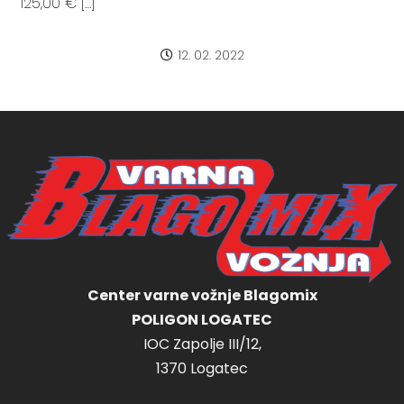
125,00 € […]
12. 02. 2022
Center varne vožnje Blagomix
POLIGON LOGATEC
IOC Zapolje III/12,
1370 Logatec