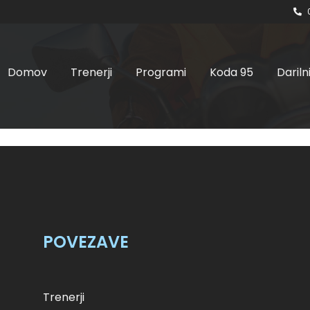
Domov
Trenerji
Programi
Koda 95
Dariln
ja, 26.03.2023 ob 8:00
skupina
POVEZAVE
Trenerji