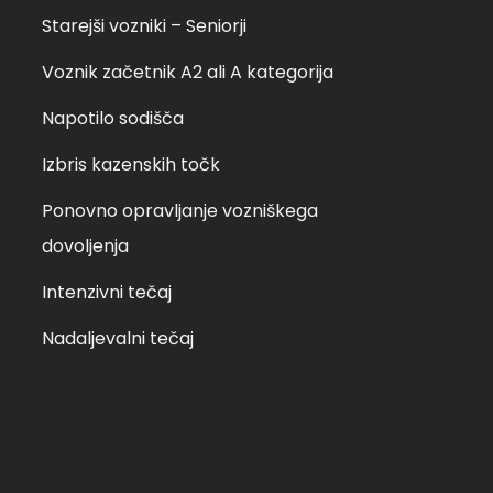
Starejši vozniki – Seniorji
sobota, 19.02.2022 ob
četrtek, 3. 2. 2022 ob
Voznik začetnik A2 ali A kategorija
Napotilo sodišča
Izbris kazenskih točk
Ponovno opravljanje vozniškega
dovoljenja
Intenzivni tečaj
Nadaljevalni tečaj