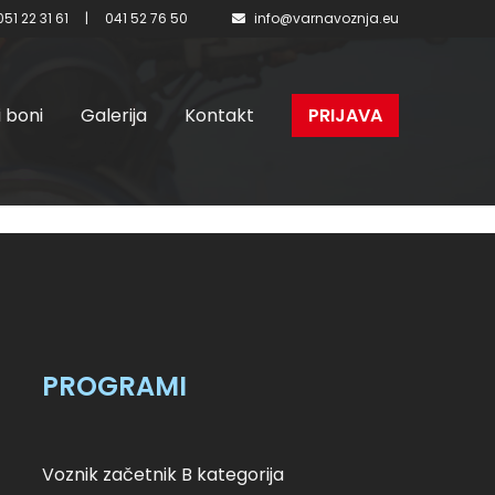
051 22 31 61
|
041 52 76 50
info@varnavoznja.eu
i boni
Galerija
Kontakt
PRIJAVA
 – II.
PROGRAMI
Voznik začetnik B kategorija