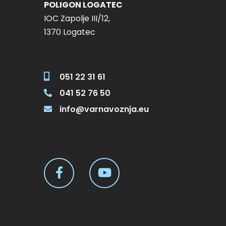
POLIGON LOGATEC
IOC Zapolje III/12,
125,00 € Out of stock 
1370 Logatec
8:00 – II 125,00 € Read
8:00 – I 125,00 € Add t
051 22 31 61
041 52 76 50
info@varnavoznja.eu