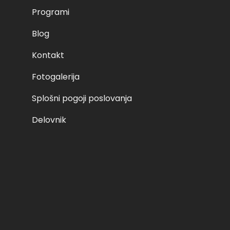
Programi
Category: Voznik začetnik B kategorija Related products 
 more sobota, 05.02.2022 ob 8:00 – II 125,00 € Add to cart 
Blog
o cart sobota, 5. 2. 2022 ob 8:00 – I 125,00 € Add to cart
Kontakt
Fotogalerija
19. 03. 2023
Splošni pogoji poslovanja
Delovnik