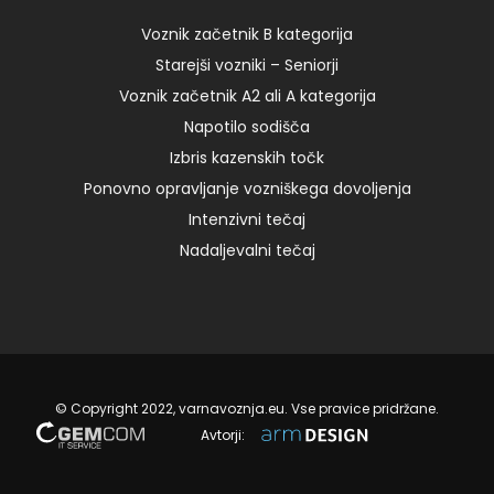
ob 8:00 – I 125,00 € Add to cart torek, 01.03.2022 ob
8:00 – I […]
Voznik začetnik B kategorija
Starejši vozniki – Seniorji
Voznik začetnik A2 ali A kategorija
15. 05. 2024
Napotilo sodišča
Izbris kazenskih točk
Ponovno opravljanje vozniškega dovoljenja
Intenzivni tečaj
Nadaljevalni tečaj
© Copyright 2022, varnavoznja.eu. Vse pravice pridržane.
Avtorji: