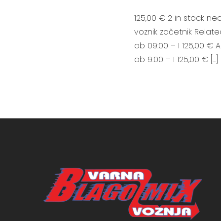
125,00 € 2 in stock ned
voznik začetnik Relate
ob 09:00 – I 125,00 € 
ob 9:00 – I 125,00 € […]