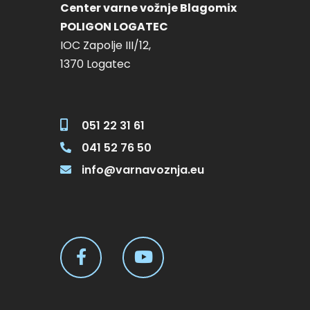
Center varne vožnje Blagomix
POLIGON LOGATEC
IOC Zapolje III/12,
1370 Logatec
051 22 31 61
041 52 76 50
info@varnavoznja.eu