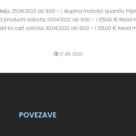
elja, 25.06.2023 ob 8:00 - I. skupina motorist quantity Pri
d products sobota, 23.04.2022 ob 9:00 – I 125,00 € Read 
Add to cart sobota, 30.04.2022 ob 9:00 – I 125,00 € Read 
17. 05. 2023
POVEZAVE