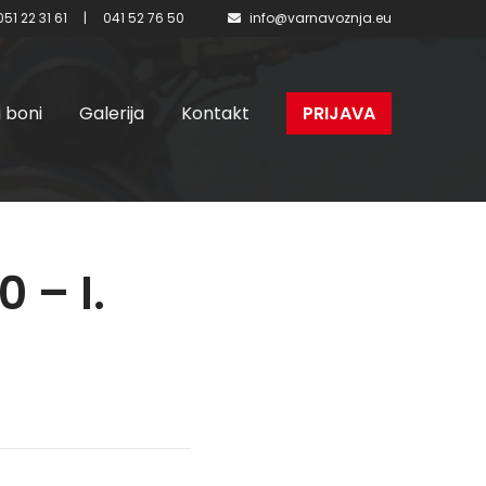
051 22 31 61
|
041 52 76 50
info@varnavoznja.eu
i boni
Galerija
Kontakt
PRIJAVA
 – I.