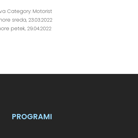
java Category: Motorist
more sreda, 23.03.2022
more petek, 29.04.2022
PROGRAMI