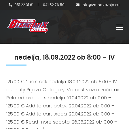
051 22 31 61
|
041 52 76 50
info@varnavoznja.eu
nedelja, 18.09.2022 ob 8:00 – IV
125,00 € 2 in stock nedelja, 18.09.2022 ob 8:00 - IV
quantity Prijava Category: Motorist voznik začetnik
Related products nedelja, 10.04.2022 ob 9:00 – I
125,00 € Add to cart petek, 29.04.2022 ob 9:00 – I
125,00 € Add to cart sreda, 20.04.2022 ob 9:00 – I
125,00 € Read more sobota, 26.03.2022 ob 9:00 – II