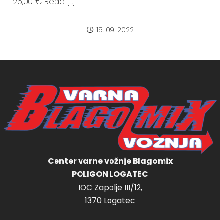
125,00 € Read […]
15. 09. 2022
Center varne vožnje Blagomix
POLIGON LOGATEC
IOC Zapolje III/12,
1370 Logatec