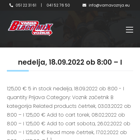
051 22 31 61
|
041 52 76 50
info@varnavoznja.eu
nedelja, 18.09.2022 ob 8:00 – I
125,00 € 5 in stock nedelja, 18.09.2022 ob 8:00 - I
quantity Prijava Category: Voznik začetnik B
kategorija Related products četrtek, 03.03.2022 ob
8:00 – I 125,00 € Add to cart torek, 08.02.2022 ob
8.00 – I 125,00 € Add to cart sobota, 26.02.2022 ob
8:00 – I 125,00 € Read more četrtek, 17.02.2022 ob