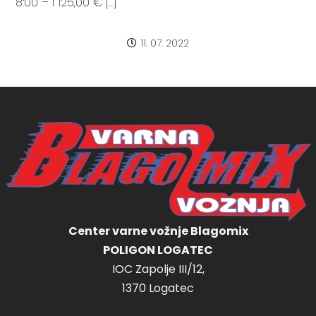
8:00 – I 125,00 € […]
11. 07. 2022
Center varne vožnje Blagomix
POLIGON LOGATEC
IOC Zapolje III/12,
1370 Logatec