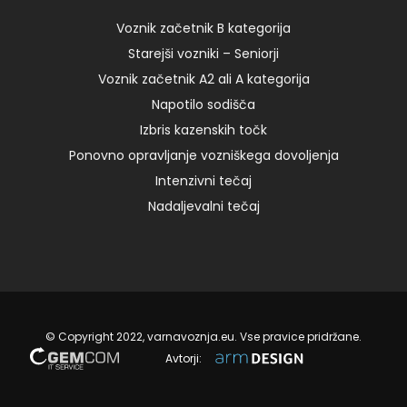
9:00 – I 125,00 € Add to cart
Voznik začetnik B kategorija
Starejši vozniki – Seniorji
14. 05. 2024
Voznik začetnik A2 ali A kategorija
Napotilo sodišča
Izbris kazenskih točk
Ponovno opravljanje vozniškega dovoljenja
Intenzivni tečaj
Nadaljevalni tečaj
© Copyright 2022, varnavoznja.eu. Vse pravice pridržane.
Avtorji: