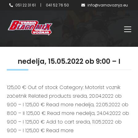
051 22 31 61
|
041 52 76 50
info@varnavoznja.eu
nedelja, 15.05.2022 ob 9:00 – I
125,00 € Out of stock Category: Motorist voznik
začetnik Related products sreda, 20.04.2022 ob
9:00 – I 125,00 € Read more nedelja, 22.05.2022 ob
8:00 – II 125,00 € Read more nedelja, 24.04.2022 ob
9:00 – I 125,00 € Add to cart sreda, 11.05.2022 ob
9:00 – I 125,00 € Read more