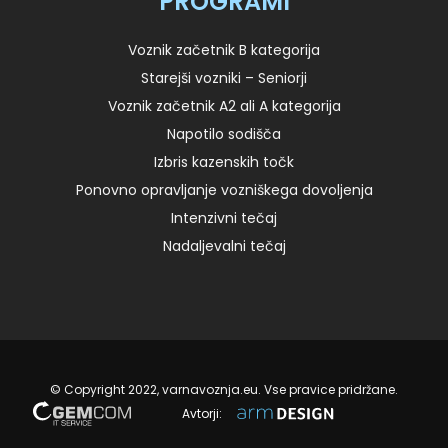
PROGRAMI
Voznik začetnik B kategorija
Starejši vozniki – Seniorji
Voznik začetnik A2 ali A kategorija
Napotilo sodišča
Izbris kazenskih točk
Ponovno opravljanje vozniškega dovoljenja
Intenzivni tečaj
Nadaljevalni tečaj
© Copyright 2022, varnavoznja.eu. Vse pravice pridržane.
Avtorji: