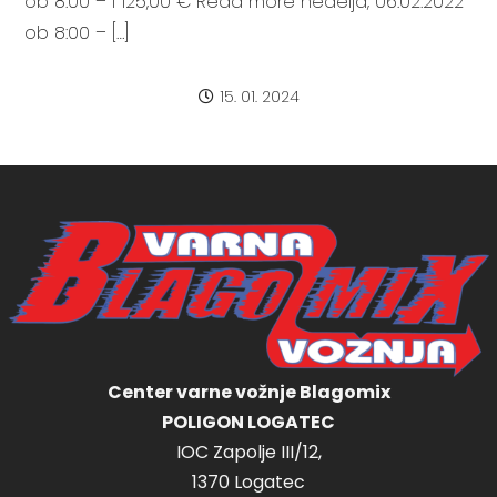
ob 8:00 – I 125,00 € Read more nedelja, 06.02.2022
ob 8:00 – […]
15. 01. 2024
Center varne vožnje Blagomix
POLIGON LOGATEC
IOC Zapolje III/12,
1370 Logatec