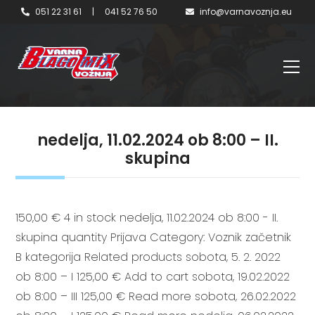
051 22 31 61
|
041 52 76 50
info@varnavoznja.eu
nedelja, 11.02.2024 ob 8:00 – II.
skupina
150,00 € 4 in stock nedelja, 11.02.2024 ob 8:00 - II.
skupina quantity Prijava Category: Voznik začetnik
B kategorija Related products sobota, 5. 2. 2022
ob 8:00 – I 125,00 € Add to cart sobota, 19.02.2022
ob 8:00 – III 125,00 € Read more sobota, 26.02.2022