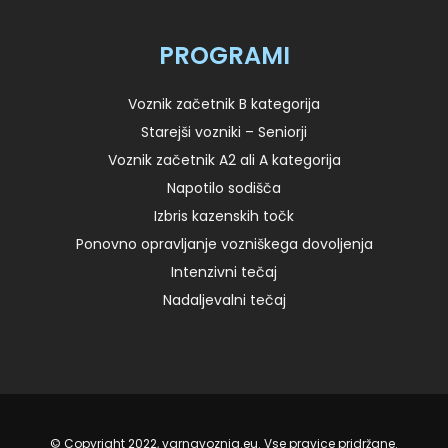
PROGRAMI
Voznik začetnik B kategorija
Starejši vozniki – Seniorji
Voznik začetnik A2 ali A kategorija
Napotilo sodišča
Izbris kazenskih točk
Ponovno opravljanje vozniškega dovoljenja
Intenzivni tečaj
Nadaljevalni tečaj
© Copyright 2022, varnavoznja.eu. Vse pravice pridržane.