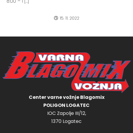
8:00 – I […]
15. 11. 2022
Center varne vožnje Blagomix
POLIGON LOGATEC
IOC Zapolje III/12,
1370 Logatec