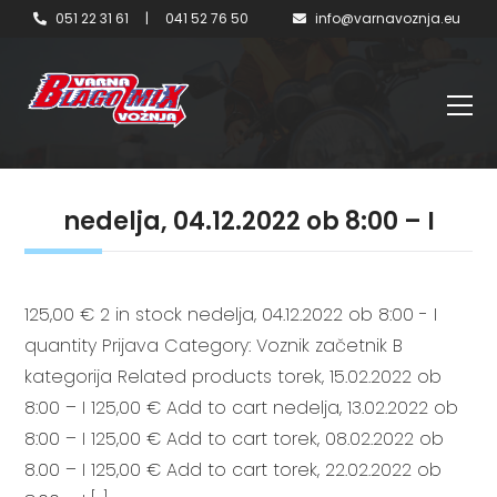
051 22 31 61
|
041 52 76 50
info@varnavoznja.eu
nedelja, 04.12.2022 ob 8:00 – I
125,00 € 2 in stock nedelja, 04.12.2022 ob 8:00 - I
quantity Prijava Category: Voznik začetnik B
kategorija Related products torek, 15.02.2022 ob
8:00 – I 125,00 € Add to cart nedelja, 13.02.2022 ob
8:00 – I 125,00 € Add to cart torek, 08.02.2022 ob
8.00 – I 125,00 € Add to cart torek, 22.02.2022 ob