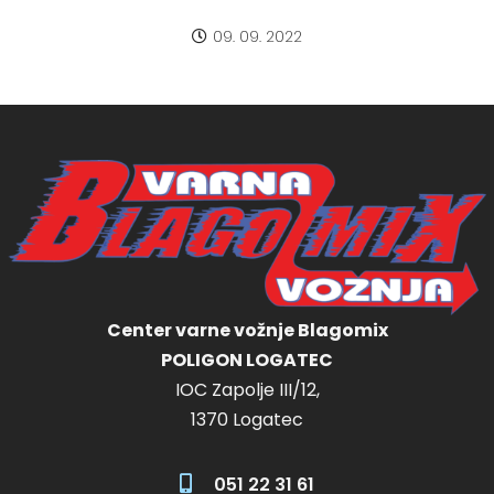
09. 09. 2022
Center varne vožnje Blagomix
POLIGON LOGATEC
IOC Zapolje III/12,
1370 Logatec
051 22 31 61