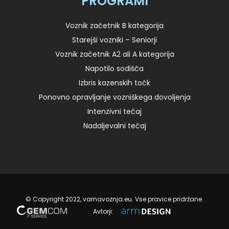
PROGRAMI
Voznik začetnik B kategorija
Starejši vozniki – Seniorji
Voznik začetnik A2 ali A kategorija
Napotilo sodišča
Izbris kazenskih točk
Ponovno opravljanje vozniškega dovoljenja
Intenzivni tečaj
Nadaljevalni tečaj
© Copyright 2022, varnavoznja.eu. Vse pravice pridržane.
Avtorji: