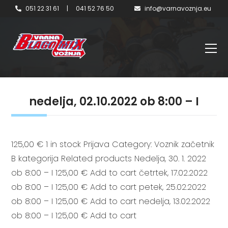
051 22 31 61
|
041 52 76 50
info@varnavoznja.eu
nedelja, 02.10.2022 ob 8:00 – I
125,00 € 1 in stock Prijava Category: Voznik začetnik
B kategorija Related products Nedelja, 30. 1. 2022
ob 8:00 – I 125,00 € Add to cart četrtek, 17.02.2022
ob 8:00 – I 125,00 € Add to cart petek, 25.02.2022
ob 8:00 – I 125,00 € Add to cart nedelja, 13.02.2022
ob 8:00 – I 125,00 € Add to cart