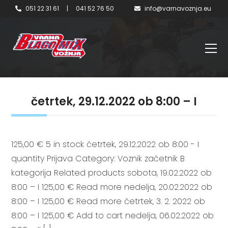
051 22 31 61
|
041 52 76 50
info@varnavoznja.eu
četrtek, 29.12.2022 ob 8:00 – I
125,00 € 5 in stock četrtek, 29.12.2022 ob 8:00 - I
quantity Prijava Category: Voznik začetnik B
kategorija Related products sobota, 19.02.2022 ob
8:00 – I 125,00 € Read more nedelja, 20.02.2022 ob
8:00 – I 125,00 € Read more četrtek, 3. 2. 2022 ob
8:00 – I 125,00 € Add to cart nedelja, 06.02.2022 ob