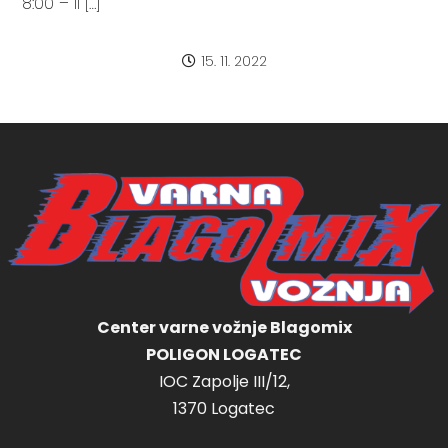
8:00 – II […]
15. 11. 2022
Center varne vožnje Blagomix
POLIGON LOGATEC
IOC Zapolje III/12,
1370 Logatec