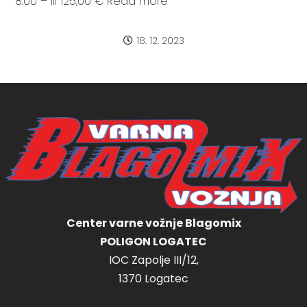
8:00 – III 125,00 € Read more
18. 12. 2023
Center varne vožnje Blagomix
POLIGON LOGATEC
IOC Zapolje III/12,
1370 Logatec