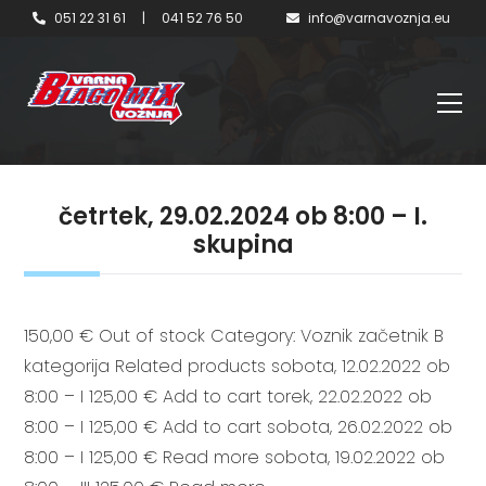
051 22 31 61
|
041 52 76 50
info@varnavoznja.eu
četrtek, 29.02.2024 ob 8:00 – I.
skupina
150,00 € Out of stock Category: Voznik začetnik B
kategorija Related products sobota, 12.02.2022 ob
8:00 – I 125,00 € Add to cart torek, 22.02.2022 ob
8:00 – I 125,00 € Add to cart sobota, 26.02.2022 ob
8:00 – I 125,00 € Read more sobota, 19.02.2022 ob