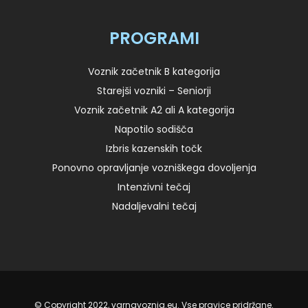
PROGRAMI
Voznik začetnik B kategorija
Starejši vozniki – Seniorji
Voznik začetnik A2 ali A kategorija
Napotilo sodišča
Izbris kazenskih točk
Ponovno opravljanje vozniškega dovoljenja
Intenzivni tečaj
Nadaljevalni tečaj
© Copyright 2022, varnavoznja.eu. Vse pravice pridržane.