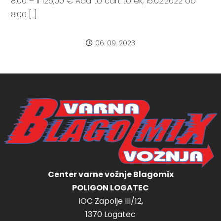
8:00 – II 125,00 € Add to cart torek, 15.02.2022 ob
8:00 […]
06. 09. 2023
Center varne vožnje Blagomix
POLIGON LOGATEC
IOC Zapolje III/12,
1370 Logatec