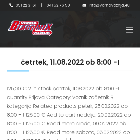
051 22 31 61
|
041 52 76 50
info@varnavoznja.eu
četrtek, 11.08.2022 ob 8:00 -I
125,00 € 2 in stock četrtek, 11.08.2022 ob 8:00 -I
quantity Prijava Category: Voznik začetnik B
kategorija Related products petek, 25.02.2022 ob
8:00 – I 125,00 € Add to cart nedelja, 20.02.2022 ob
8:00 – I 125,00 € Read more sreda, 09.02.2022 ob
8:00 – I 125,00 € Read more sobota, 05.02.2022 ob