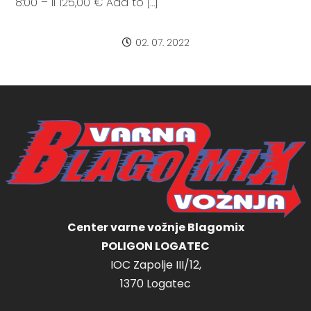
8:00 – II 125,00 € Add to […]
02. 07. 2022
Center varne vožnje Blagomix
POLIGON LOGATEC
IOC Zapolje III/12,
1370 Logatec