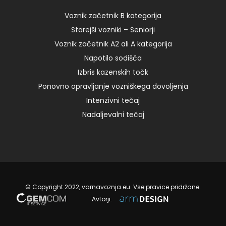
11:00 – I 125,00 € Add to cart četrtek, 17.02.2022 ob
8:00 – […]
Voznik začetnik B kategorija
Starejši vozniki – Seniorji
Voznik začetnik A2 ali A kategorija
04. 10. 2023
Napotilo sodišča
Izbris kazenskih točk
Ponovno opravljanje vozniškega dovoljenja
Intenzivni tečaj
Nadaljevalni tečaj
© Copyright 2022, varnavoznja.eu. Vse pravice pridržane.
Avtorji: