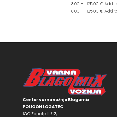
8:00 – I 125,00 € Add t
8:00 – I 125,00 € Add t
Center varne vožnje Blagomix
POLIGON LOGATEC
IOC Zapolje III/12,