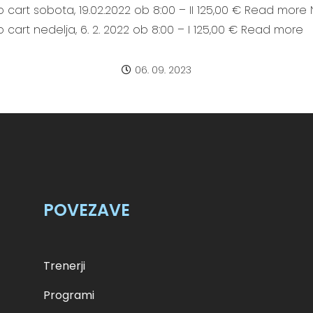
o cart sobota, 19.02.2022 ob 8:00 – II 125,00 € Read more N
o cart nedelja, 6. 2. 2022 ob 8:00 – I 125,00 € Read more
06. 09. 2023
POVEZAVE
Trenerji
Programi