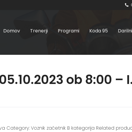
Domov
Trenerji
Programi
Koda 95
Dariln
 05.10.2023 ob 8:00 – 
java Category: Voznik začetnik B kategorija Related produc