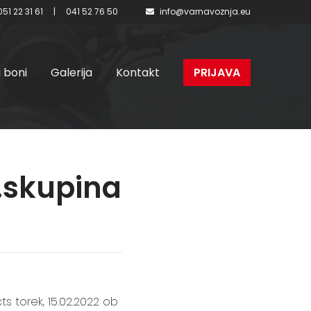
051 22 31 61
|
041 52 76 50
info@varnavoznja.eu
i boni
Galerija
Kontakt
PRIJAVA
I.skupina
ts torek, 15.02.2022 ob