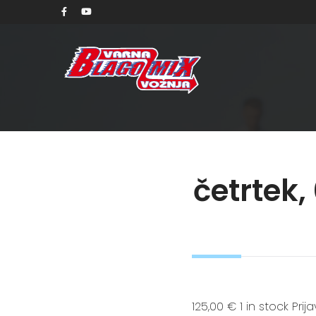
četrtek,
125,00 € 1 in stock Pri