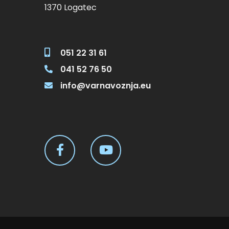
1370 Logatec
051 22 31 61
041 52 76 50
info@varnavoznja.eu