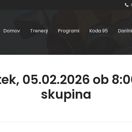
Domov
Trenerji
Programi
Koda 95
Dariln
tek, 05.02.2026 ob 8:00
skupina