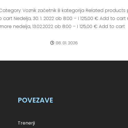
Category: Voznik začetnik B kategorija Related products p
o cart Nedelja, 30. 1. 2022 ob 8:00 – I 125,00 € Add to cart
 more nedelja, 13.02.2022 ob 8:00 – I 125,00 € Add to cart
08. 01. 2026
POVEZAVE
Trenerji