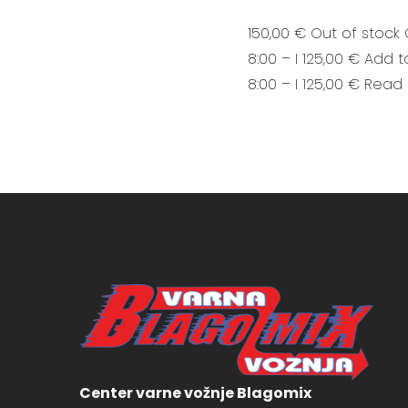
150,00 € Out of stock 
8:00 – I 125,00 € Add t
8:00 – I 125,00 € Read
Center varne vožnje Blagomix