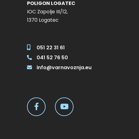
POLIGON LOGATEC
IOC Zapolje III/12,
1370 Logatec
051 22 31 61
041 52 76 50
info@varnavoznja.eu