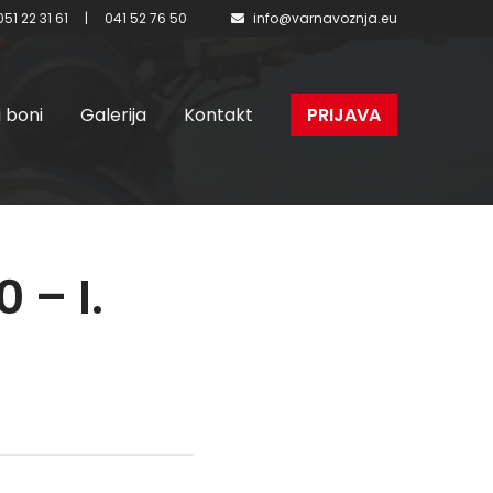
051 22 31 61
|
041 52 76 50
info@varnavoznja.eu
i boni
Galerija
Kontakt
PRIJAVA
 – I.