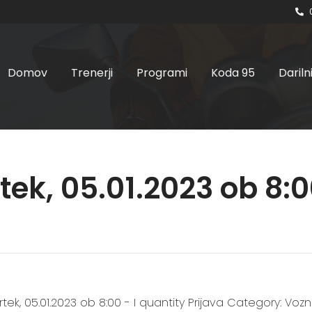
Domov
Trenerji
Programi
Koda 95
Dariln
tek, 05.01.2023 ob 8:0
rtek, 05.01.2023 ob 8:00 - I quantity Prijava Category: Vozn