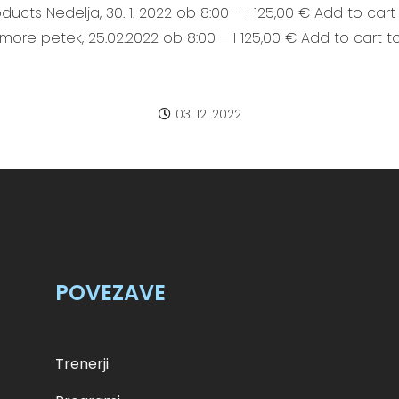
ducts Nedelja, 30. 1. 2022 ob 8:00 – I 125,00 € Add to car
 more petek, 25.02.2022 ob 8:00 – I 125,00 € Add to cart t
03. 12. 2022
POVEZAVE
Trenerji