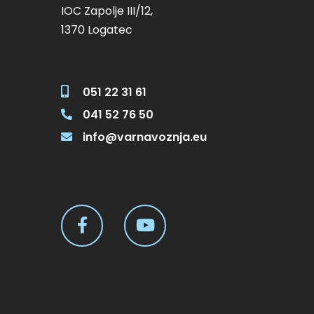
IOC Zapolje III/12,
1370 Logatec
051 22 31 61
041 52 76 50
info@varnavoznja.eu