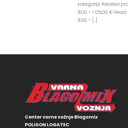
kategorija Related pro
8:00 – I 125,00 € Read
8.00 – […]
Center varne vožnje Blagomix
POLIGON LOGATEC