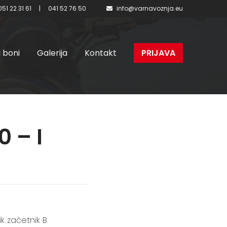
051 22 31 61
|
041 52 76 50
info@varnavoznja.eu
i boni
Galerija
Kontakt
PRIJAVA
0 – I
ik začetnik B