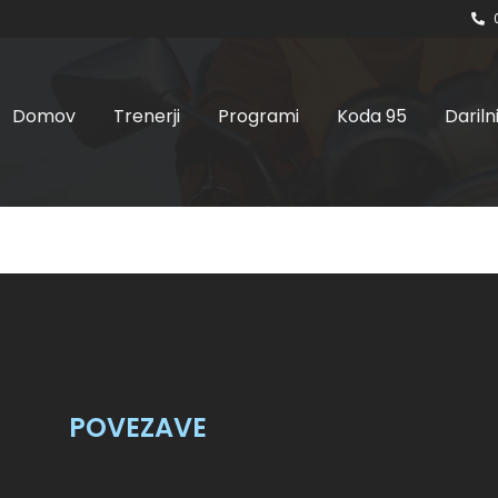
Domov
Trenerji
Programi
Koda 95
Dariln
POVEZAVE