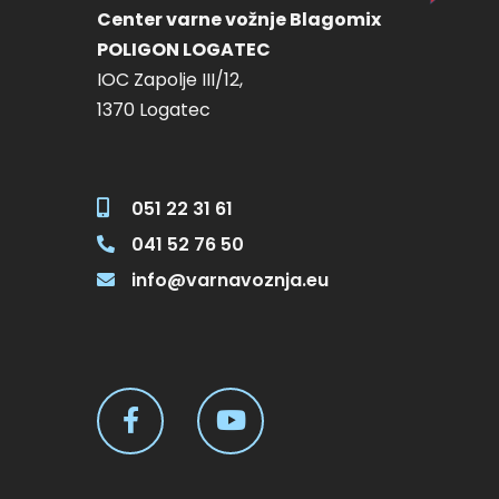
Center varne vožnje Blagomix
POLIGON LOGATEC
IOC Zapolje III/12,
1370 Logatec
051 22 31 61
041 52 76 50
info@varnavoznja.eu