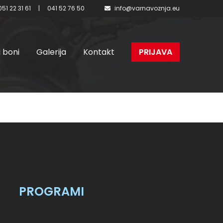
051 22 31 61
|
041 52 76 50
info@varnavoznja.eu
i boni
Galerija
Kontakt
PRIJAVA
PROGRAMI