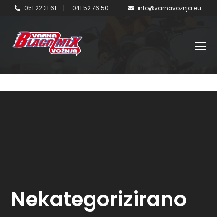
051 22 31 61
|
041 52 76 50
info@varnavoznja.eu
Nekategorizirano