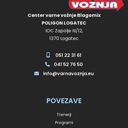
Center varne vožnje Blagomix
POLIGON LOGATEC
IOC Zapolje III/12,
1370 Logatec
051 22 31 61
041 52 76 50
info@varnavoznja.eu
POVEZAVE
Trenerji
Programi